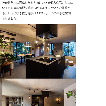
神奈川県内に完成した吹き抜けのある個人住宅。
どこに
いても家族の気配を感じられるようにというご要望か
LDK
１F２F
ら、
に吹き抜けを設け
と一つの大きな空間
としました。