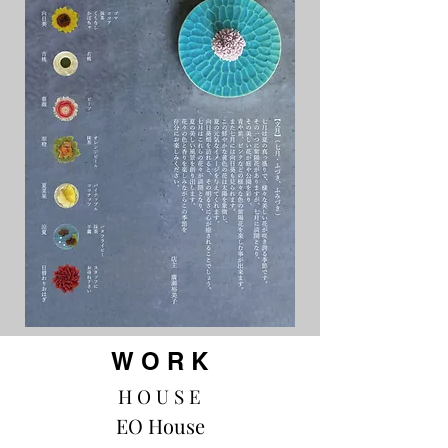
W O R K
H O U S E
EO House