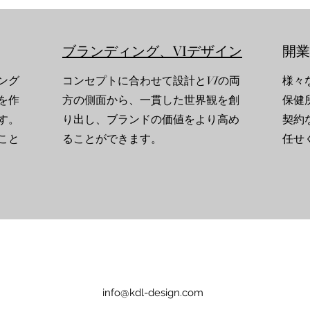
ブランディング、VIデザイン
開業
ング
コンセプトに合わせて設計とVIの両
様々
を作
方の側面から、一貫した世界観を創
保健
す。
り出し、ブランドの価値をより高め
契約
こと
ることができます。
任せ
info@kdl-design.com