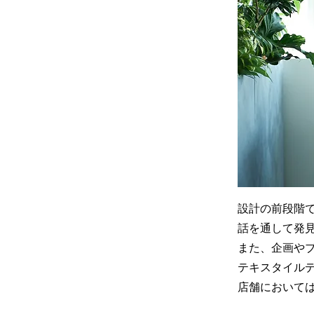
設計の前段階
話を通して発
また、企画やブ
テキスタイル
店舗において